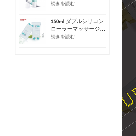
レイピングマッサージ
続きを読む
チューブ
150ml ダブルシリコン
ローラーマッサージ化
粧チューブ
続きを読む