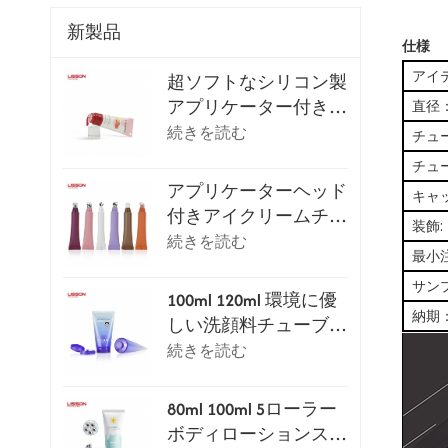
新製品
仕様
アイ
超ソフトなシリコン製
アプリケーター付きリ
直径
ップグロスチューブ
続きを読む
チュ
チュ
アプリケーターヘッド
キャ
付きアイクリームチュ
装飾:
ーブパッケージシリー
続きを読む
最小
ズ
サン
100ml 120ml 環境に優
納期
しい洗顔料チューブ
（フリップトップキャ
続きを読む
ップ付き）
80ml 100ml 5ローラー
ボディローションスク