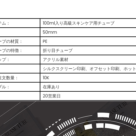
テム：
100ml入り高級スキンケア用チューブ
：
50mm
ーブの材質：
PE
ーブの特徴：
折り目チューブ
ップ：
アクリル素材
シルクスクリーン印刷、オフセット印刷、ホッ
注文数量：
10K
プル：
在庫あり
：
20営業日