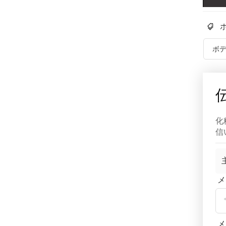
ボ
化
信
メ
メ