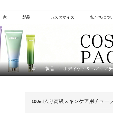
家
製品
カスタマイズ
私たちにつ
家
製品
ボディケア＆ヘアケアチ
100ml入り高級スキンケア用チュー