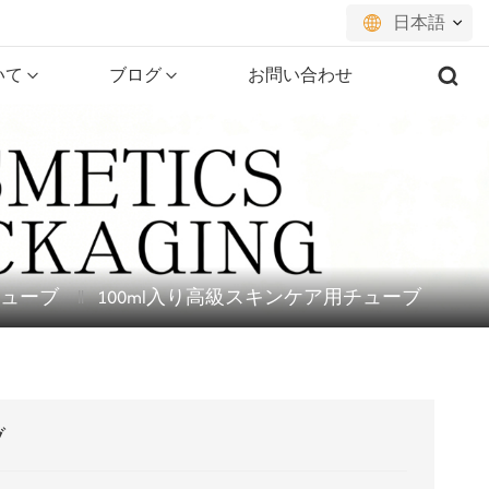
日本語
いて
ブログ
お問い合わせ
English
français
русский
español
ューブ
100ml入り高級スキンケア用チューブ
português
العربية
日本語
ブ
한국의