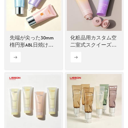
先端が尖った30mm
化粧品用カスタム空
楕円形ABL日焼け止
二室式スクイーズチ
めチューブ
ューブ