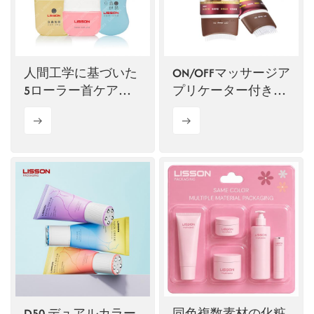
ไทย
Tiếng việt
人間工学に基づいた
ON/OFFマッサージア
中文
5ローラー首ケアボ
プリケーター付き革
トル
新的ヘアケアコーム
チューブ
D50 デュアルカラー
同色複数素材の化粧