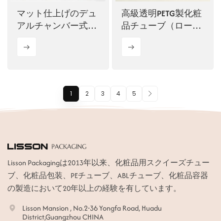
マット仕上げのデュ
高級透明PETG製化粧
アルチャンバー式化
品チューブ（ローシ
粧チューブ（フリッ
ョンポンプ付き）
プトップキャップ付
き）
1
2
3
4
5
Lisson Packagingは2013年以来、化粧品用スクイーズチュー
ブ、化粧品包装、PEチューブ、ABLチューブ、化粧品容器
の製造において20年以上の経験を有しています。
Lisson Mansion , No.2-36 Yongfa Road, Huadu
District,Guangzhou CHINA