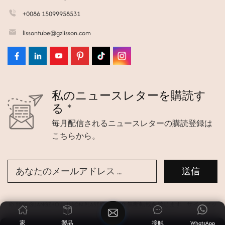
+0086 15099958531
lissontube@gzlisson.com
私のニュースレターを購読す
る *
毎月配信されるニュースレターの購読登録は
こちらから。
© 2026 GUANGZHOU LISSON PLASTIC CO.,LTD 無断転載を禁じます.
サイトマッ
プ
|
Xml
|
プライバシーポリシー
家
製品
接触
WhatsApp
ニュース
|
ブログ