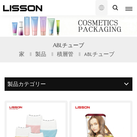
日
本
語
English
ABLチューブ
français
家
製品
積層管
ABLチューブ
русский
español
製品カテゴリー
português
العربية
日本語
한국의