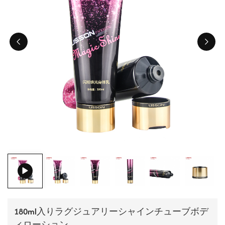
ไทย
Tiếng việt
中文
180ml入りラグジュアリーシャインチューブボデ
ィローション