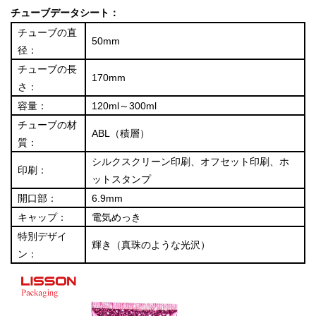
チューブデータシート：
チューブの直
50mm
径：
チューブの長
170mm
さ：
容量：
120ml～300ml
チューブの材
ABL（積層）
質：
シルクスクリーン印刷、オフセット印刷、ホ
印刷：
ットスタンプ
開口部：
6.9mm
キャップ：
電気めっき
特別デザイ
輝き（真珠のような光沢）
ン：