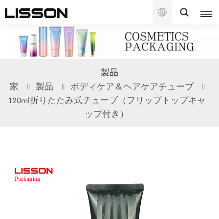
日
本
語
English
製品
français
家
製品
ボディケア＆ヘアケアチューブ
120ml折りたたみ式チューブ（フリップトップキャ
русский
ップ付き）
español
português
العربية
日本語
한국의