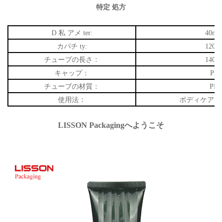
特定
処方
D
私
アメ
ter:
40m
カパチ
ty:
120m
チューブの長さ：
140m
キャップ：
PP
チューブの材質：
PE
使用法：
ボディケア、
LISSON Packagingへようこそ