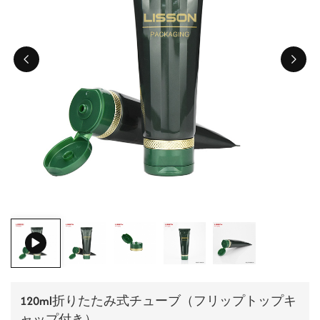
ไทย
Tiếng việt
中文
120ml折りたたみ式チューブ（フリップトップキ
ャップ付き）