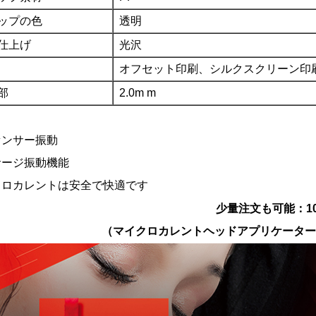
ップの色
透明
仕上げ
光沢
オフセット印刷、シルクスクリーン印
部
2.0m
m
：
センサー振動
サージ振動機能
クロカレントは安全で快適です
少量注文も可能：10
（マイクロカレントヘッドアプリケーター50