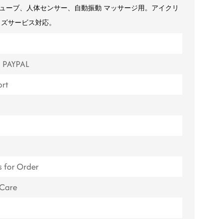
チューブ、人体センサー、自動振動
マッサージ用。アイクリ
ไทย
イズサービス対応。
Tiếng việt
中文
, PAYPAL
rt
s for Order
 Care