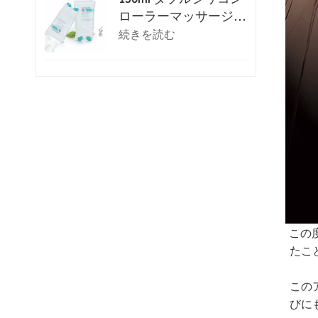
ローラーマッサージ化
粧チューブ
続きを読む
この
たこ
この
びに