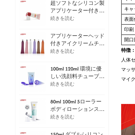
超ソフトなシリコン製
キャ
アプリケーター付きリ
ップグロスチューブ
続きを読む
表面
印刷
アプリケーターヘッド
開口
付きアイクリームチュ
ーブパッケージシリー
特徴
続きを読む
ズ
人体
100ml 120ml 環境に優
マッ
しい洗顔料チューブ
マイ
（フリップトップキャ
続きを読む
ップ付き）
80ml 100ml 5ローラー
ボディローションスク
レイピングマッサージ
続きを読む
チューブ
150ml ダブルシリコン