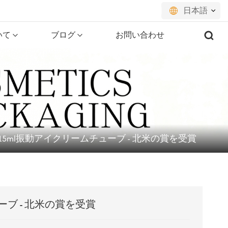
日本語
いて
ブログ
お問い合わせ
English
français
русский
español
15ml振動アイクリームチューブ - 北米の賞を受賞
português
العربية
日本語
ーブ - 北米の賞を受賞
한국의