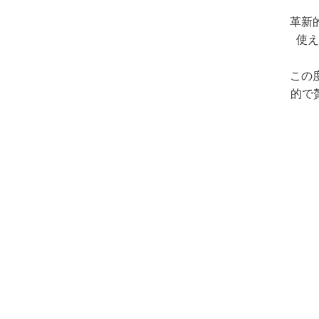
革新
使え
この
的で