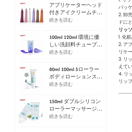
アプリケーターヘッド
パッ
付きアイクリームチュ
2.
ーブパッケージシリー
続きを読む
ドに
ズ
リッ
1. 
100ml 120ml 環境に優
2.
しい洗顔料チューブ
リケ
（フリップトップキャ
続きを読む
3.
ップ付き）
えて
80ml 100ml 5ローラー
4.
ボディローションスク
リッ
レイピングマッサージ
続きを読む
チューブ
150ml ダブルシリコン
ローラーマッサージ化
粧チューブ
続きを読む