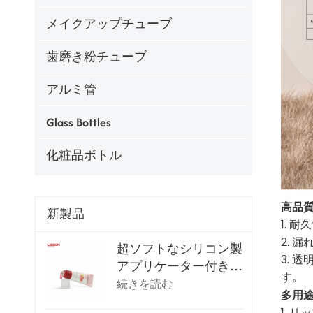
メイクアップチューブ
歯磨き粉チューブ
アルミ管
Glass Bottles
化粧品ボトル
高品
新製品
1. 
2.
超ソフトなシリコン製
3.
アプリケーター付きリ
す。
ップグロスチューブ
続きを読む
多用
1.