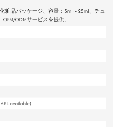
ไทย
粧品パッケージ、容量：5ml～25ml、チュ
、OEM/ODMサービスを提供。
Tiếng việt
中文
ABL available)