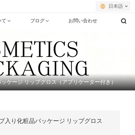
日本語
いて
ブログ
お問い合わせ
English
français
русский
español
粧品パッケージ リップグロス（アプリケーター付き）
português
العربية
日本語
チューブ入り化粧品パッケージ リップグロス
한국의