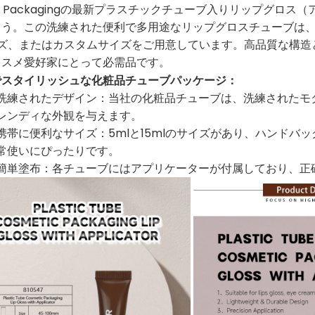
son Packagingの最新プラスチックチューブ入りリップグ
う。この洗練された便利で多用途なリップグロスチューブは、外出
イズ、またはカスタムサイズをご用意しています。高品質な構造
コスメ愛好家にとって必需品です。
でスタイリッシュな化粧品チューブパッケージ：
洗練されたデザイン：当社の化粧品チューブは、洗練されたモ
レンディな外観を与えます。
携帯に便利なサイズ：5mlと15mlのサイズがあり、ハンド
常使いにぴったりです。
簡単塗布：各チューブにはアプリケーターが付属しており、正