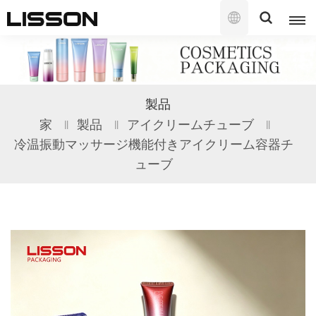
日
本
語
English
製品
français
家
製品
アイクリームチューブ
冷温振動マッサージ機能付きアイクリーム容器チ
русский
ューブ
español
português
العربية
日本語
한국의