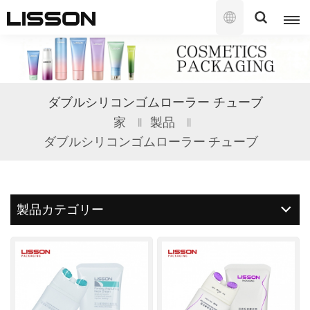
日
本
語
English
ダブルシリコンゴムローラー チューブ
français
家
製品
ダブルシリコンゴムローラー チューブ
русский
español
製品カテゴリー
português
العربية
日本語
한국의