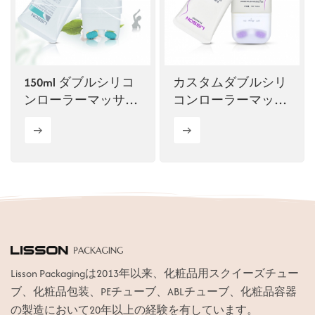
ไทย
Tiếng việt
150ml ダブルシリコ
カスタムダブルシリ
中文
ンローラーマッサー
コンローラーマッサ
ジ化粧チューブ
ージ化粧チューブ
Lisson Packagingは2013年以来、化粧品用スクイーズチュー
ブ、化粧品包装、PEチューブ、ABLチューブ、化粧品容器
の製造において20年以上の経験を有しています。