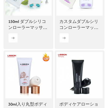
ไทย
Tiếng việt
150ml ダブルシリコ
カスタムダブルシリ
ンローラーマッサー
コンローラーマッサ
中文
ジ化粧チューブ
ージ化粧チューブ
30ml入り丸型ボディ
ボディケアローショ