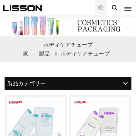
日
本
語
English
ボディケアチューブ
français
家
製品
ボディケアチューブ
русский
español
製品カテゴリー
português
العربية
日本語
한국의