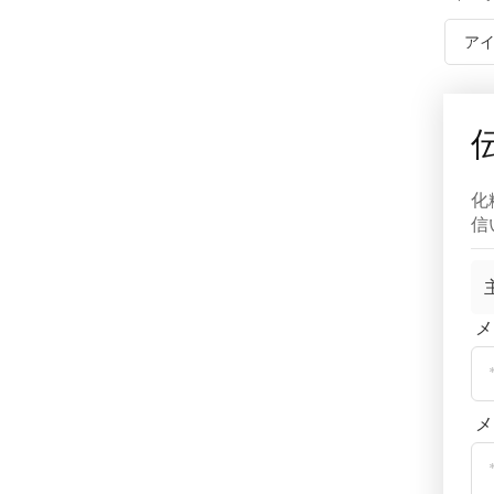
ア
化
信
メ
メ