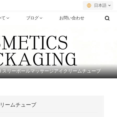
日本語
いて
ブログ
お問い合わせ
English
français
русский
español
0ml スリーボールマッサージアイクリームチューブ
português
العربية
日本語
クリームチューブ
한국의