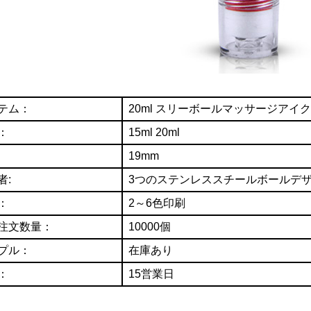
：
テム：
20ml スリーボールマッサージアイ
：
15ml 20ml
19mm
者:
3つのステンレススチールボールデ
：
2～6色印刷
注文数量：
10000個
プル：
在庫あり
：
15営業日