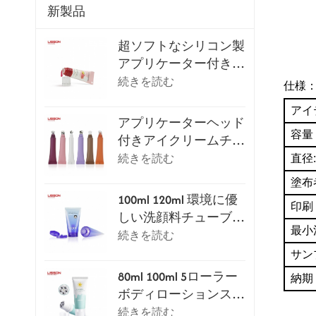
新製品
超ソフトなシリコン製
アプリケーター付きリ
ップグロスチューブ
続きを読む
仕様
アイ
アプリケーターヘッド
容量
付きアイクリームチュ
ーブパッケージシリー
続きを読む
直径:
ズ
塗布
100ml 120ml 環境に優
印刷
しい洗顔料チューブ
最小
（フリップトップキャ
続きを読む
ップ付き）
サン
80ml 100ml 5ローラー
納期
ボディローションスク
レイピングマッサージ
続きを読む