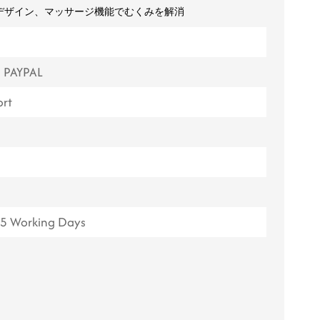
デザイン、マッサージ機能でむくみを解消
ไทย
Tiếng việt
, PAYPAL
中文
rt
15 Working Days