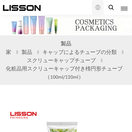
日
本
語
English
製品
français
家
製品
キャップによるチューブの分類
スクリューキャップチューブ
русский
化粧品用スクリューキャップ付き楕円形チューブ
español
（100ml/120ml）
português
العربية
日本語
한국의