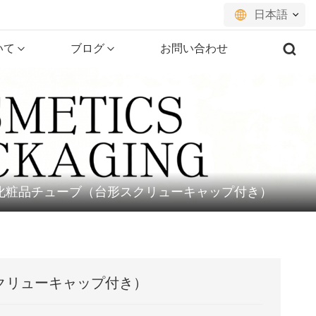
日本語
いて
ブログ
お問い合わせ
English
français
русский
español
 丸型化粧品チューブ（台形スクリューキャップ付き）
português
العربية
日本語
スクリューキャップ付き）
한국의