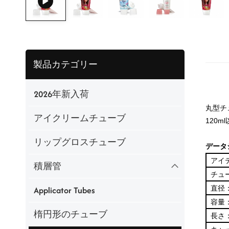
製品カテゴリー
2026年新入荷
丸型チ
アイクリームチューブ
120m
リップグロスチューブ
データ
アイ
積層管
チュ
直径
Applicator Tubes
容量
楕円形のチューブ
長さ