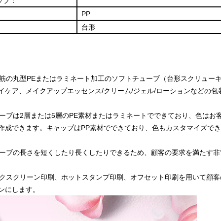
ップ：
：
PP
台形
売れ筋の丸型PEまたはラミネート加工のソフトチューブ（台形スクリュ
イケア、メイクアップエッセンス/クリーム/ジェル/ローションなどの包
チューブは2層または5層のPE素材またはラミネートでできており、色は
作成できます。キャップはPP素材でできており、色もカスタマイズで
チューブの長さを短くしたり長くしたりできるため、顧客の要求を満たす
シルクスクリーン印刷、ホットスタンプ印刷、オフセット印刷を用いて顧
ンにします。