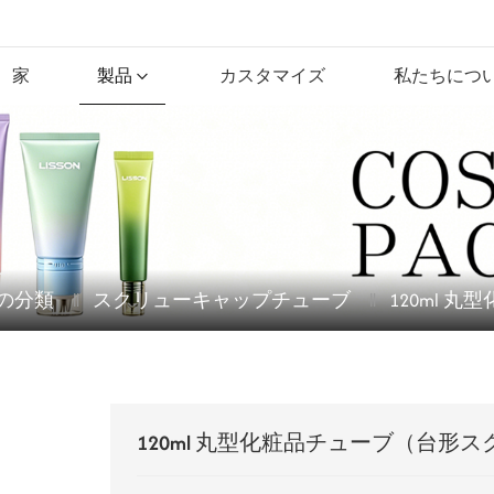
家
製品
カスタマイズ
私たちにつ
の分類
スクリューキャップチューブ
120ml
120ml 丸型化粧品チューブ（台形