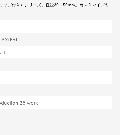
キャップ付き）シリーズ。直径30～50mm。カスタマイズも
ไทย
Tiếng việt
中文
, PAYPAL
rt
roduction 25 work