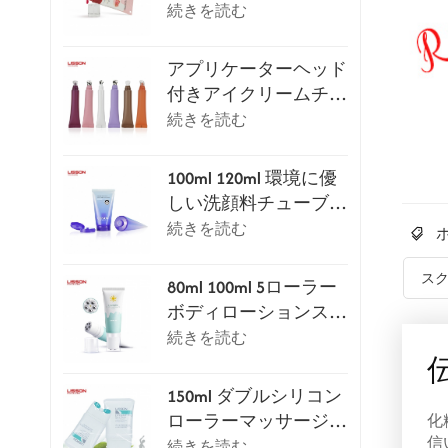
ップグロスチューブ
続きを読む
アプリケーターヘッド
付きアイクリームチュ
ーブパッケージシリー
続きを読む
ズ
100ml 120ml 環境に優
しい洗顔料チューブ
（フリップトップキャ
続きを読む
ップ付き）
ス
80ml 100ml 5ローラー
ボディローションスク
レイピングマッサージ
続きを読む
チューブ
150ml ダブルシリコン
ローラーマッサージ化
化
信
粧チューブ
続きを読む