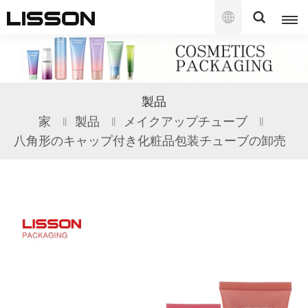
日
本
語
English
製品
français
家
製品
メイクアップチューブ
八角形のキャップ付き化粧品包装チューブの卸売
русский
español
português
العربية
日本語
한국의