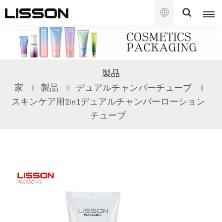
日
本
語
English
製品
français
家
製品
デュアルチャンバーチューブ
スキンケア用2in1デュアルチャンバーローション
русский
チューブ
español
português
العربية
日本語
한국의