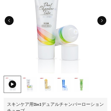
ไทย
Tiếng việt
中文
スキンケア用2in1デュアルチャンバーローション
チューブ