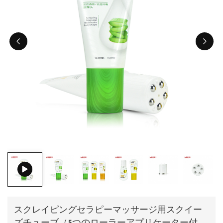
ไทย
Tiếng việt
中文
スクレイピングセラピーマッサージ用スクイー
ズチューブ（5つのローラーアプリケーター付