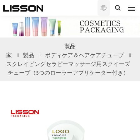
日
本
語
English
製品
français
家
製品
ボディケア＆ヘアケアチューブ
スクレイピングセラピーマッサージ用スクイーズ
русский
チューブ（5つのローラーアプリケーター付き）
español
português
العربية
日本語
한국의