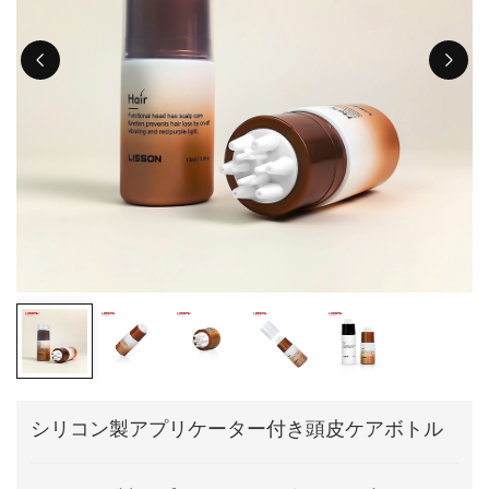
ไทย
Tiếng việt
中文
シリコン製アプリケーター付き頭皮ケアボトル