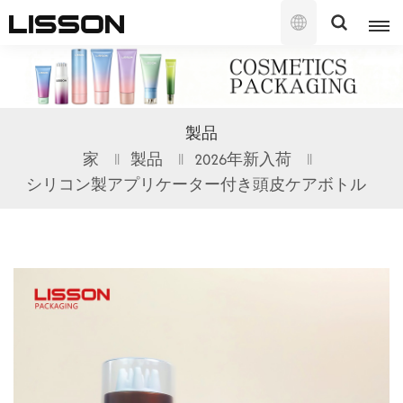
日
本
語
English
製品
français
家
製品
2026年新入荷
シリコン製アプリケーター付き頭皮ケアボトル
русский
español
português
العربية
日本語
한국의