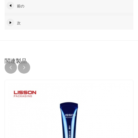
前の
次
関連製品