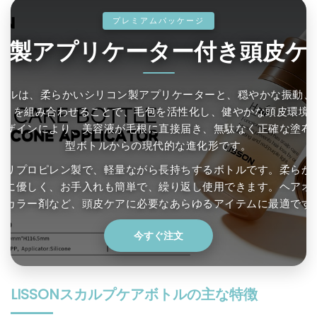
プレミアムパッケージ
ン製アプリケーター付き頭皮ケ
トルは、柔らかいシリコン製アプリケーターと、穏やかな振動、そ
紫）を組み合わせることで、毛包を活性化し、健やかな頭皮環境
デザインにより、美容液が毛根に直接届き、無駄なく正確な塗布
型ボトルからの現代的な進化形です。
ポリプロピレン製で、軽量ながら長持ちするボトルです。柔らか
皮に優しく、お手入れも簡単で、繰り返し使用できます。ヘアオ
アカラー剤など、頭皮ケアに必要なあらゆるアイテムに最適です
今すぐ注文
LISSONスカルプケアボトルの主な特徴