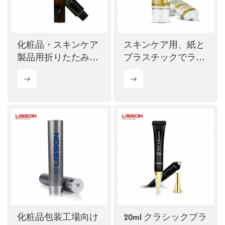
化粧品・スキンケア
スキンケア用、紙と
製品用折りたたみ式
プラスチックでラミ
アルミチューブ製造
ネート加工された楕
工場
円形チューブ
（60ml）
化粧品包装工場向け
20ml クラシックブラ