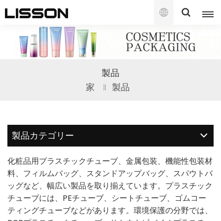
日
本
語
English
製品
français
家
製品
русский
español
製品カテゴリー
português
化粧品用プラスチックチューブ、金属包装、機能性包装材
العربية
料、フィルムバッグ、スタンドアップバッグ、スパウトバ
ッグなど、幅広い製品を取り揃えています。プラスチック
日本語
チューブには、PEチューブ、シートチューブ、ゴムコー
ティングチューブなどがあります。環境保護の分野では、
한국의