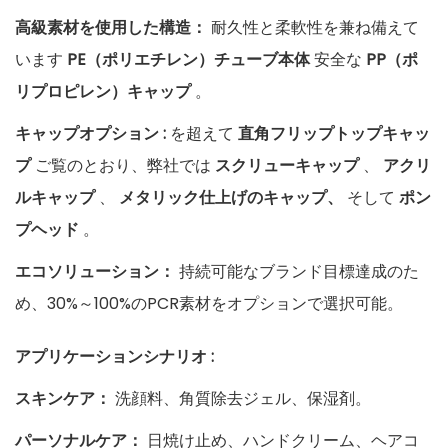
高級素材を使用した構造：
耐久性と柔軟性を兼ね備えて
います
PE（ポリエチレン）チューブ本体
安全な
PP（ポ
リプロピレン）キャップ
。
キャップオプション
:
を超えて
直角フリップトップキャッ
プ
ご覧のとおり、弊社では
スクリューキャップ
、
アクリ
ルキャップ
、
メタリック仕上げのキャップ、
そして
ポン
プヘッド
。
エコソリューション：
持続可能なブランド目標達成のた
め、30%～100%のPCR素材をオプションで選択可能。
アプリケーションシナリオ
:
スキンケア：
洗顔料、角質除去ジェル、保湿剤。
パーソナルケア：
日焼け止め、ハンドクリーム、ヘアコ