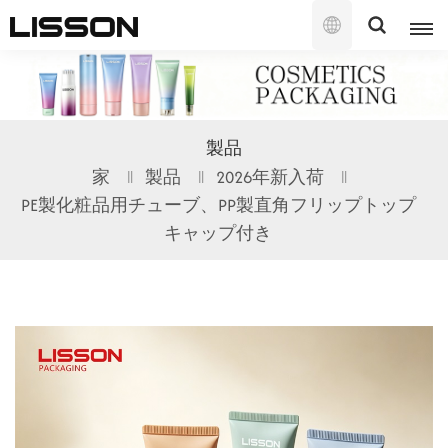
日
本
語
English
製品
français
家
製品
2026年新入荷
PE製化粧品用チューブ、PP製直角フリップトップ
русский
キャップ付き
español
português
العربية
日本語
한국의