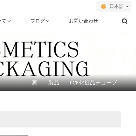
日本語
いて
ブログ
お問い合わせ
English
français
русский
español
家
製品
PCR化粧品チューブ
português
العربية
日本語
한국의