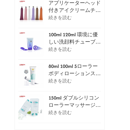
アプリケーターヘッド
付きアイクリームチュ
ーブパッケージシリー
続きを読む
ズ
100ml 120ml 環境に優
しい洗顔料チューブ
（フリップトップキャ
続きを読む
ップ付き）
80ml 100ml 5ローラー
ボディローションスク
レイピングマッサージ
続きを読む
チューブ
150ml ダブルシリコン
ローラーマッサージ化
粧チューブ
続きを読む