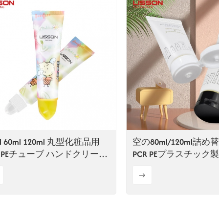
l 60ml 120ml 丸型化粧品用
空の80ml/120ml詰
R PEチューブ ハンドクリーム
PCR PEプラスチック
ューブ
ンドリー化粧品チュ