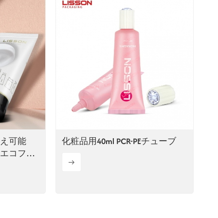
め替え可能
化粧品用40ml PCR-PEチューブ
製エコフレ
ーブ