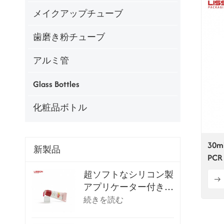
メイクアップチューブ
歯磨き粉チューブ
アルミ管
Glass Bottles
化粧品ボトル
30m
新製品
PC
チ
超ソフトなシリコン製
アプリケーター付きリ
ップグロスチューブ
続きを読む