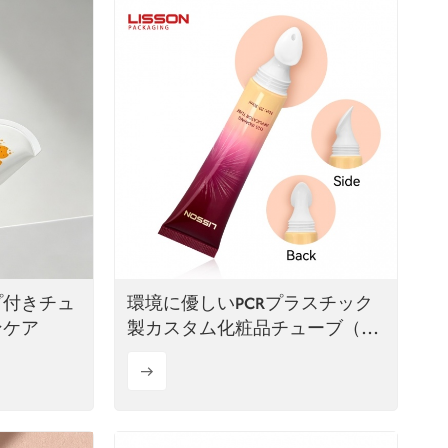
ไทย
Tiếng việt
中文
プ付きチュ
環境に優しいPCRプラスチック
ンケア
製カスタム化粧品チューブ（ア
プリケーター付き）