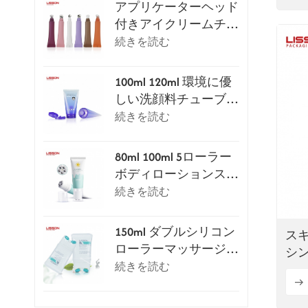
アプリケーターヘッド
付きアイクリームチュ
ーブパッケージシリー
続きを読む
ズ
100ml 120ml 環境に優
しい洗顔料チューブ
（フリップトップキャ
続きを読む
ップ付き）
80ml 100ml 5ローラー
ボディローションスク
レイピングマッサージ
続きを読む
チューブ
150ml ダブルシリコン
スキ
ローラーマッサージ化
シ
粧チューブ
続きを読む
ラ