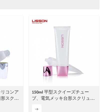
ไทย
Tiếng việt
中文
シリコンア
150ml 平型スクイーズチュー
円形スクイ
ブ、電気メッキ台形スクリュー
ージ
キャップ付き