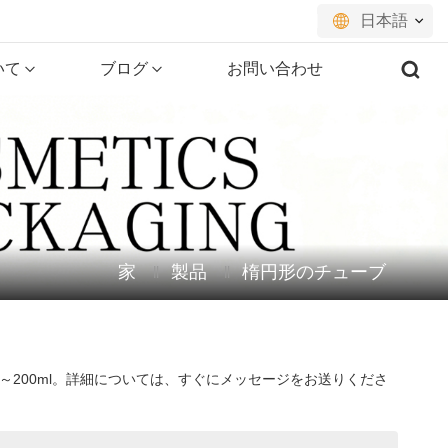
日本語
いて
ブログ
お問い合わせ
English
français
русский
español
家
製品
楕円形のチューブ
português
العربية
日本語
～200ml。詳細については、すぐにメッセージをお送りくださ
한국의