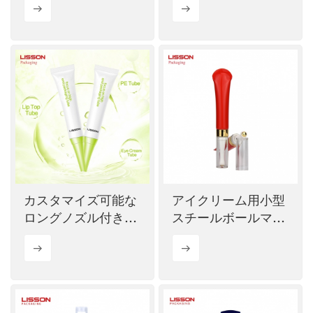
ューブ（15ml）卸売
ル
カスタマイズ可能な
アイクリーム用小型
ロングノズル付きア
スチールボールマッ
イクリーム空チュー
サージチューブ
ブ