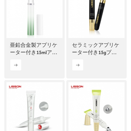
ไทย
Tiếng việt
中文
亜鉛合金製アプリケ
セラミックアプリケ
ーター付き15mlアイ
ーター付き15gプラ
クリームボトル容器
スチック製HDPEアイ
セラムボトル（卸
売）