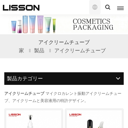
日
本
語
English
アイクリームチューブ
français
家
製品
アイクリームチューブ
русский
español
製品カテゴリー
português
アイクリームチューブ
マイクロカレント振動アイクリームチュー
العربية
ブ、アイクリームと美容液用の特許デザイン。
日本語
한국의