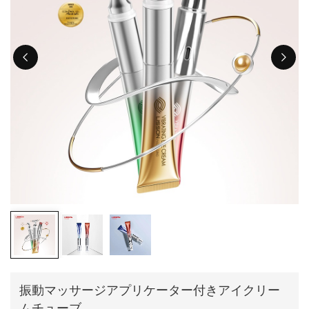
ไทย
Tiếng việt
中文
振動マッサージアプリケーター付きアイクリー
ムチューブ