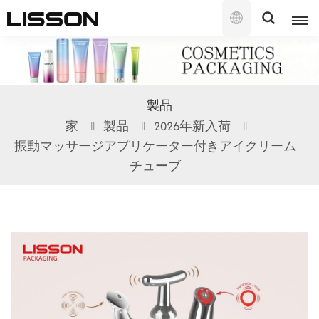
日
本
語
English
製品
français
家
製品
2026年新入荷
振動マッサージアプリケーター付きアイクリーム
русский
チューブ
español
português
العربية
日本語
한국의