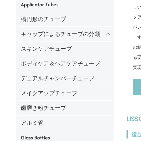
Applicator Tubes
し
ク
楕円形のチューブ
パ
キャップによるチューブの分類
一
の
スキンケアチューブ
る
ボディケア＆ヘアケアチューブ
実
デュアルチャンバーチューブ
メイクアップチューブ
歯磨き粉チューブ
LI
アルミ管
総
Glass Bottles