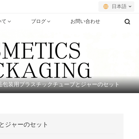
日本語
いて
ブログ
お問い合わせ
English
français
русский
español
品包装用プラスチックチューブとジャーのセット
português
العربية
日本語
とジャーのセット
한국의