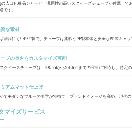
0gの広口化粧品ジャーと、汎用性の高いスクイーズチューブが付属して
適です。
品質な素材
は割れにくいPET製で、チューブは柔軟なPE製本体と安全なPP製キ
ューブの長さをカスタマイズ可能
製スクイーズチューブは、100mlから240mlまでの容量に対応し、特
レミアムマット仕上げ
かでモダンなブルーの美学が特徴で、ブランドイメージを高め、現代の
タマイズサービス