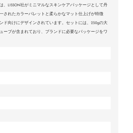
、LISSON社がミニマルなスキンケアパッケージとして丹
ไทย
一されたカラーパレットと柔らかなマット仕上げが特徴
Tiếng việt
ド向けにデザインされています。セットには、250gの大
なチューブが含まれており、ブランドに必要なパッケージをワ
中文