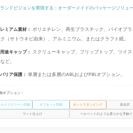
ランドビジョンを実現する：オーダーメイドのパッケージソリュ
ポリエチレン、再生プラスチック、バイオプラ
プレミアム素材：
ック（サトウキビ由来）、アルミニウム、またはクラフト紙。
スクリューキャップ、フリップトップ、ツイス
多用途キャップ：
フなど。
単層または多層のABLおよびPBLオプション。
高バリア保護：
飾オプション：
シルクスクリーン印刷
オフセット印刷
ホットスタンピング
高光沢
マット仕上げ
ベルベットのような柔らかな手触り