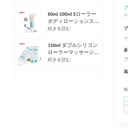
ップ付き）
ブ
80ml 100ml 5ローラー
ン
ボディローションスク
レイピングマッサージ
続きを読む
チューブ
150ml ダブルシリコン
ローラーマッサージ化
粧チューブ
続きを読む
装