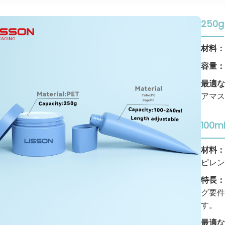
250g
材料
容量
最適な
アマス
100m
材料
ピレン
特長
グ要件
す。
最適な