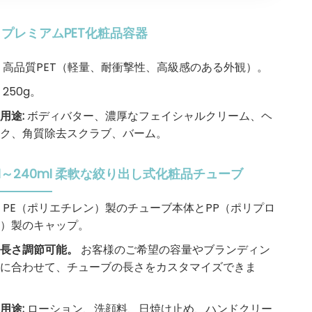
プレミアムPET化粧品容器
：
高品質PET（軽量、耐衝撃性、高級感のある外観）。
：
250g。
用途:
ボディバター、濃厚なフェイシャルクリーム、ヘ
ク、角質除去スクラブ、バーム。
l～240ml
柔軟な絞り出し式化粧品チューブ
：
PE（ポリエチレン）製のチューブ本体とPP（ポリプロ
）製のキャップ。
：長さ調節可能。
お客様のご希望の容量やブランディン
に合わせて、チューブの長さをカスタマイズできま
用途:
ローション、洗顔料、日焼け止め、ハンドクリー