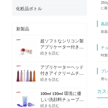
25
に最
化粧品ボトル
高
新製品
容器
超ソフトなシリコン製
アプリケーター付きリ
チ
ップグロスチューブ
続きを読む
PE
アプリケーターヘッド
プ
付きアイクリームチュ
滑ら
ーブパッケージシリー
続きを読む
ズ
カス
100ml 120ml 環境に優
しい洗顔料チューブ
（フリップトップキャ
続きを読む