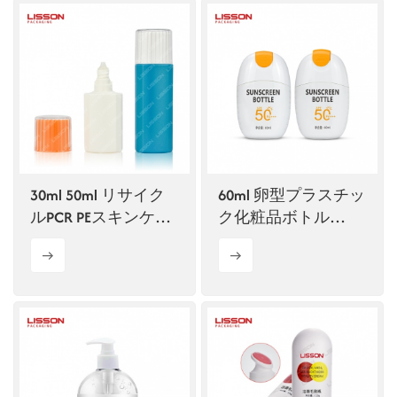
30ml 50ml リサイク
60ml 卵型プラスチッ
ルPCR PEスキンケア
ク化粧品ボトル
ボトル 化粧品 日焼
（EVOH層付き）
け止め容器 プラスチ
ックボトル