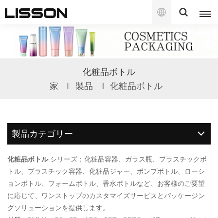
日
本
語
English
化粧品ボトル
français
家
製品
化粧品ボトル
русский
español
製品カテゴリー
português
化粧品ボトル
シリーズ：化粧品容器、ガラス瓶、プラスチックボ
العربية
トル、プラスチック容器、化粧品ジャー、ポンプボトル、ローシ
ョンボトル、フォームボトル、香水ボトルなど、お客様のご要望
日本語
に応じて、ワンストップのカスタマイズサービスとパッケージン
グソリューションを提供します。
한국의