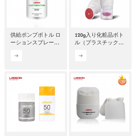
供給ポンプボトル ロ
120g入り化粧品ボト
ーションスプレーボ
ル（プラスチック包
トル
装）、斜めシリコン
ソフトブラシ付き