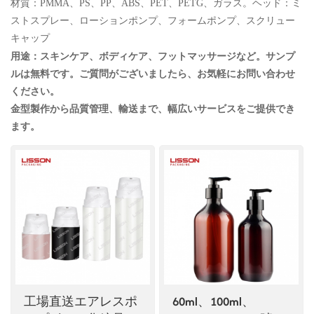
材質：PMMA、PS、PP、ABS、PET、PETG、ガラス。ヘッド：ミ
ストスプレー、ローションポンプ、フォームポンプ、スクリュー
ไทย
キャップ
Tiếng việt
用途：スキンケア、ボディケア、フットマッサージなど。サンプ
ルは無料です。ご質問がございましたら、お気軽にお問い合わせ
中文
ください。
金型製作から品質管理、輸送まで、幅広いサービスをご提供でき
ます。
工場直送エアレスポ
60ml、100ml、