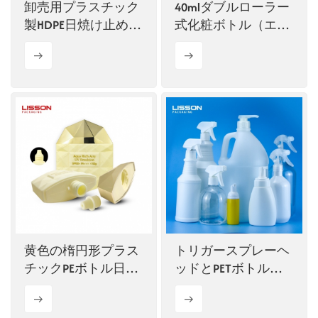
卸売用プラスチック
40mlダブルローラー
製HDPE日焼け止めボ
式化粧ボトル（エッ
トル オーバルボトル
センス用）
50ml 75ml UV化粧品
ボトル
黄色の楕円形プラス
トリガースプレーヘ
チックPEボトル日焼
ッドとPETボトルを
け止めボトル包装
迅速にお届けします