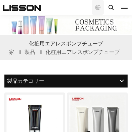
日
本
語
English
化粧用エアレスポンプチューブ
français
家
製品
化粧用エアレスポンプチューブ
русский
español
製品カテゴリー
português
العربية
日本語
한국의