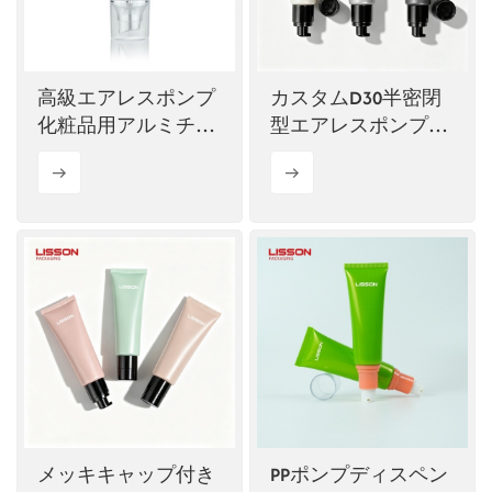
ไทย
Tiếng việt
高級エアレスポンプ
カスタムD30半密閉
化粧品用アルミチュ
型エアレスポンプチ
中文
ーブ
ューブ化粧品パッケ
ージ
メッキキャップ付き
PPポンプディスペン