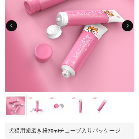
ไทย
Tiếng việt
中文
犬猫用歯磨き粉70mlチューブ入りパッケージ