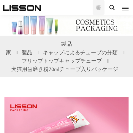
日
本
語
English
製品
français
家
製品
キャップによるチューブの分類
フリップトップキャップチューブ
русский
犬猫用歯磨き粉70mlチューブ入りパッケージ
español
português
العربية
日本語
한국의