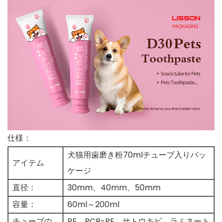
仕様：
犬猫用歯磨き粉70mlチューブ入りパッ
アイテム
ケージ
直径：
30mm、40mm、50mm
容量：
60ml～200ml
チューブの
PE、PCR-PE、サトウキビ、ラミネート