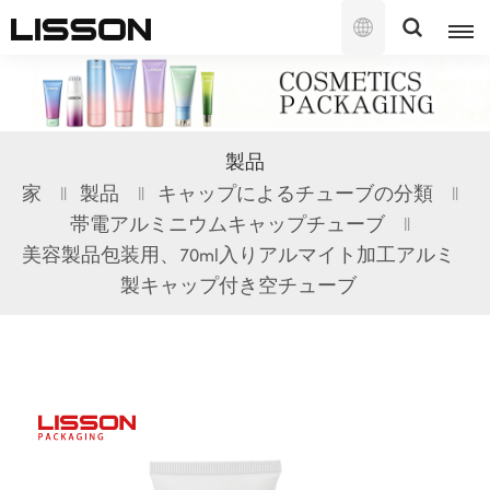
日
本
語
English
製品
français
家
製品
キャップによるチューブの分類
帯電アルミニウムキャップチューブ
русский
美容製品包装用、70ml入りアルマイト加工アルミ
español
製キャップ付き空チューブ
português
العربية
日本語
한국의