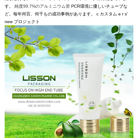
す。
純度99.7%のアルミニウム管
PCR環境に優しいチューブな
ど。毎年何百、何千もの成功事例があります。
c
カスタム
e
r
s'
new
プロジェクト