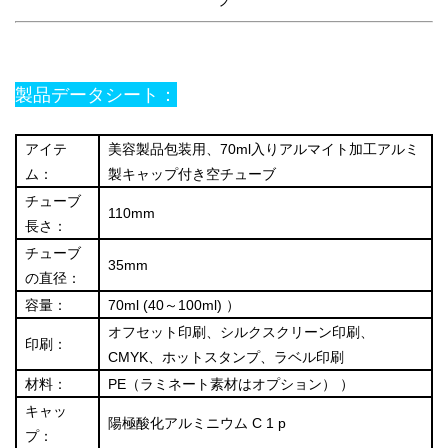
製品データシート：
アイテ
美容製品包装用、70ml入りアルマイト加工アルミ
ム：
製キャップ付き空チューブ
チューブ
110mm
長さ：
チューブ
35mm
の直径：
容量：
70ml (40～100ml)
）
オフセット印刷、シルクスクリーン印刷、
印刷：
CMYK、ホットスタンプ、ラベル印刷
材料：
PE（ラミネート素材はオプション）
）
キャッ
陽極酸化アルミニウム
C
1
p
プ：