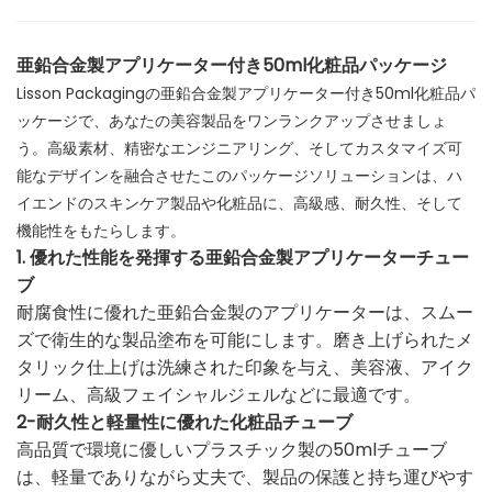
亜鉛合金製アプリケーター付き50ml化粧品パッケージ
Lisson Packagingの亜鉛合金製アプリケーター付き50ml化粧品パ
ッケージで、あなたの美容製品をワンランクアップさせましょ
う。高級素材、精密なエンジニアリング、そしてカスタマイズ可
能なデザインを融合させたこのパッケージソリューションは、ハ
イエンドのスキンケア製品や化粧品に、高級感、耐久性、そして
機能性をもたらします。
1. 優れた性能を発揮する亜鉛合金製アプリケーターチュー
ブ
耐腐食性に優れた亜鉛合金製のアプリケーターは、スムー
ズで衛生的な製品塗布を可能にします。磨き上げられたメ
タリック仕上げは洗練された印象を与え、美容液、アイク
リーム、高級フェイシャルジェルなどに最適です。
2-耐久性と軽量性に優れた化粧品チューブ
高品質で環境に優しいプラスチック製の50mlチューブ
は、軽量でありながら丈夫で、製品の保護と持ち運びやす