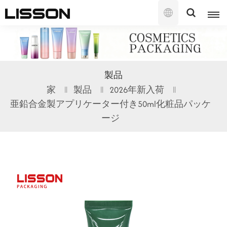
日
本
語
English
製品
français
家
製品
2026年新入荷
亜鉛合金製アプリケーター付き50ml化粧品パッケ
русский
ージ
español
português
العربية
日本語
한국의