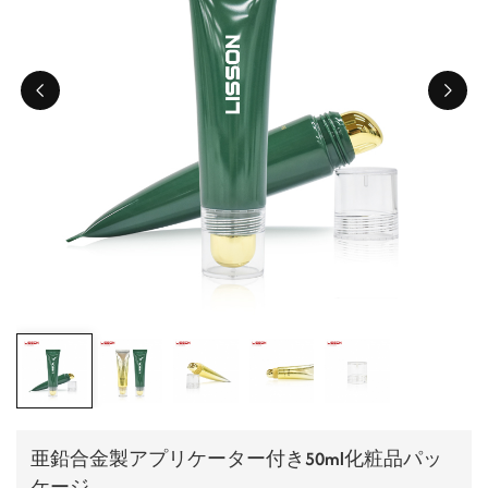
ไทย
Tiếng việt
中文
亜鉛合金製アプリケーター付き50ml化粧品パッ
ケージ