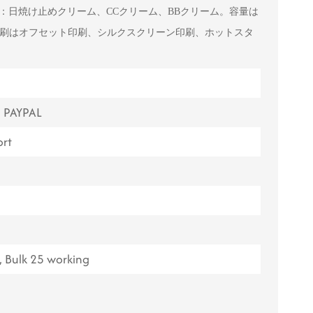
：日焼け止めクリーム、CCクリーム、BBクリーム。容量は
ไทย
。印刷はオフセット印刷、シルクスクリーン印刷、ホットスタ
Tiếng việt
中文
, PAYPAL
rt
 Bulk 25 working