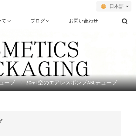
日本語
いて
ブログ
お問い合わせ
English
français
русский
español
ューブ
30ml 空のエアレスポンプABLチューブ
português
العربية
日本語
ブ
한국의