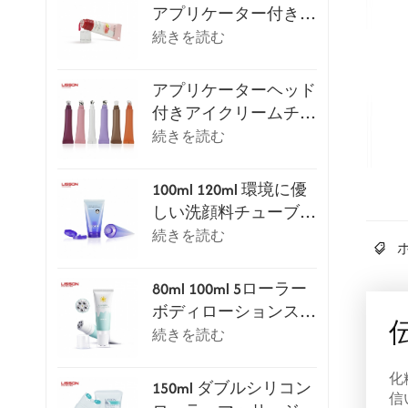
アプリケーター付きリ
ップグロスチューブ
続きを読む
アプリケーターヘッド
付きアイクリームチュ
ーブパッケージシリー
続きを読む
ズ
100ml 120ml 環境に優
しい洗顔料チューブ
（フリップトップキャ
続きを読む
ップ付き）
80ml 100ml 5ローラー
ボディローションスク
レイピングマッサージ
続きを読む
チューブ
化
150ml ダブルシリコン
信