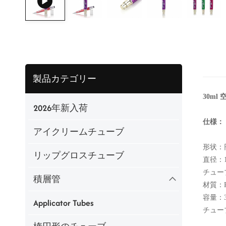
製品カテゴリー
30m
2026年新入荷
仕様：
アイクリームチューブ
形状：
リップグロスチューブ
直径：1
チューブ
積層管
材質：
容量：3
Applicator Tubes
チュー