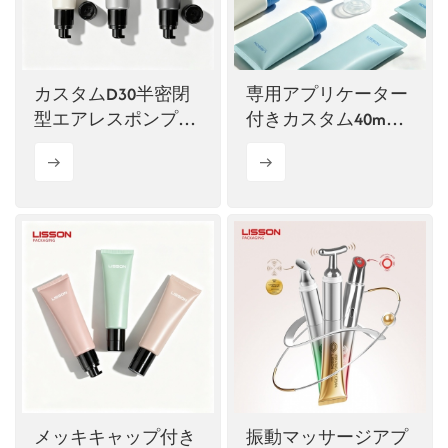
カスタムD30半密閉
専用アプリケーター
型エアレスポンプチ
付きカスタム40mm
ューブ化粧品パッケ
空デオドラントチュ
ージ
ーブ
メッキキャップ付き
振動マッサージアプ