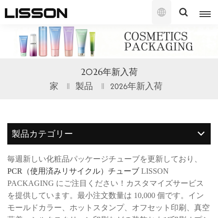
日
本
語
English
2026年新入荷
français
家
製品
2026年新入荷
русский
español
製品カテゴリー
português
毎週新しい化粧品パッケージチューブを更新しており、
العربية
PCR（使用済みリサイクル）チューブ
LISSON
PACKAGING にご注目ください！カスタマイズサービス
日本語
を提供しています。最小注文数量は 10,000 個です。イン
モールドカラー、ホットスタンプ、オフセット印刷、真空
한국의