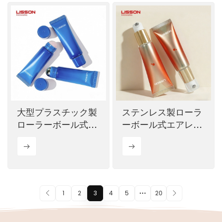
大型プラスチック製
ステンレス製ローラ
ローラーボール式ス
ーボール式エアレス
クイーズチューブ
ポンプ化粧品チュー
（1個）
ブ
1
2
3
4
5
20