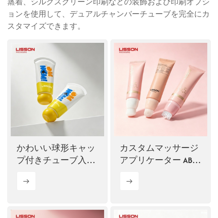
蒸着、シルクスクリーン印刷などの装飾および印刷オプシ
ョンを使用して、デュアルチャンバーチューブを完全にカ
ไทย
スタマイズできます。
Tiếng việt
中文
かわいい球形キャッ
カスタムマッサージ
プ付きチューブ入り
アプリケーター ABL
キッズスキンケア
化粧品チューブ