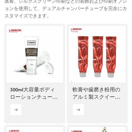
蒸着、シルクスクリーン印刷などの装飾および印刷オプシ
ョンを使用して、デュアルチャンバーチューブを完全にカ
ไทย
スタマイズできます。
Tiếng việt
中文
300ml大容量ボディ
軟膏や歯磨き粉用の
ローションチューブ
アルミ製スクイーズ
（カスタマイズ可
チューブ
能）