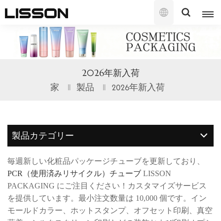
日
本
語
English
2026年新入荷
français
家
製品
2026年新入荷
русский
español
製品カテゴリー
português
毎週新しい化粧品パッケージチューブを更新しており、
العربية
PCR（使用済みリサイクル）チューブ
LISSON
PACKAGING にご注目ください！カスタマイズサービス
日本語
を提供しています。最小注文数量は 10,000 個です。イン
モールドカラー、ホットスタンプ、オフセット印刷、真空
한국의