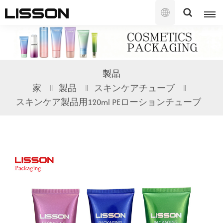
日
本
語
English
製品
français
家
製品
スキンケアチューブ
スキンケア製品用120ml PEローションチューブ
русский
español
português
العربية
日本語
한국의